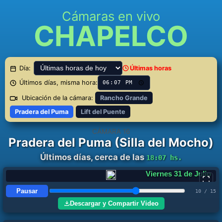
Cámaras en vivo
CHAPELCO
Día:
Últimas horas
Últimos días, misma hora:
Ubicación de la cámara:
Rancho Grande
Pradera del Puma
Lift del Puente
CÁMARA 16
Pradera del Puma (Silla del Mocho)
Últimos días, cerca de las
18:07 hs.
Sábado 1 de Agosto
Pausar
11 / 15
Descargar y Compartir Video