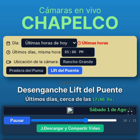
Cámaras en vivo
CHAPELCO
Día:
Últimas horas
Últimos días, misma hora:
Ubicación de la cámara:
Rancho Grande
Pradera del Puma
Lift del Puente
CÁMARA 17
Desenganche Lift del Puente
Últimos días, cerca de las
17:06 hs.
Domingo 2 de Agosto
Pausar
11 / 15
Descargar y Compartir Video