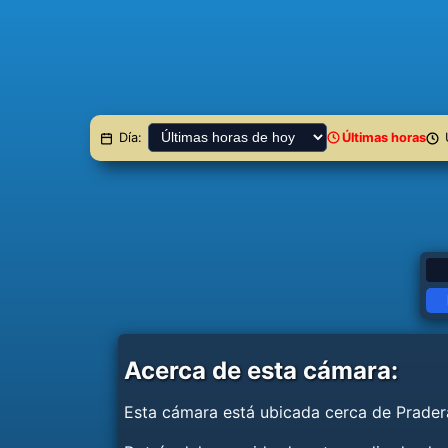
Ú
Día:
Últimas horas
Acerca de esta cámara:
Esta cámara está ubicada cerca de Pradera