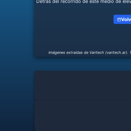
Detrás del recorrido de este medio de elev
Volv
Imágenes extraídas de Varitech (varitech.ar). T