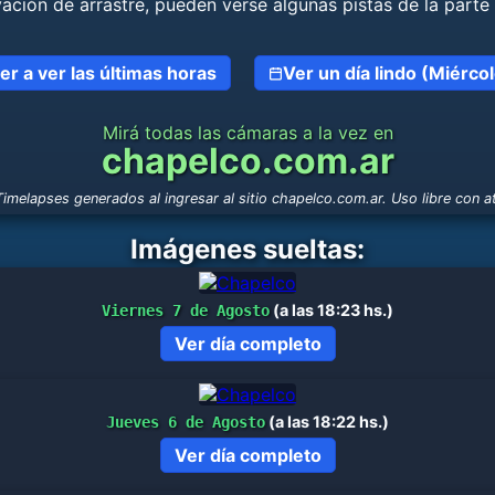
ación de arrastre, pueden verse algunas pistas de la parte 
er a ver las últimas horas
Ver un día lindo (Miérco
Mirá todas las cámaras a la vez en
chapelco.com.ar
imelapses generados al ingresar al sitio chapelco.com.ar. Uso libre con at
Imágenes sueltas:
(a las 18:23 hs.)
Viernes 7 de Agosto
Ver día completo
(a las 18:22 hs.)
Jueves 6 de Agosto
Ver día completo