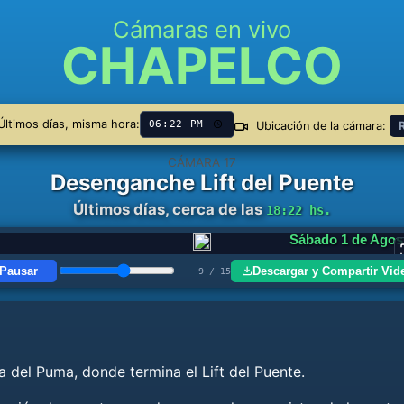
Cámaras en vivo
CHAPELCO
ltimos días, misma hora:
Ubicación de la cámara:
CÁMARA 17
Desenganche Lift del Puente
Últimos días, cerca de las
18:22 hs.
Miércoles 5 de Agos
Pausar
Descargar y Compartir Vid
13 / 15
 del Puma, donde termina el Lift del Puente.