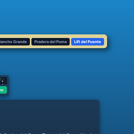
Rancho Grande
Pradera del Puma
Lift del Puente
to
eo