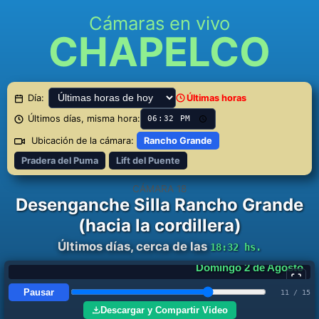
Cámaras en vivo
CHAPELCO
Día:
Últimas horas
Últimos días, misma hora:
Ubicación de la cámara:
Rancho Grande
Pradera del Puma
Lift del Puente
CÁMARA 18
Desenganche Silla Rancho Grande
(hacia la cordillera)
Últimos días, cerca de las
18:32 hs.
Lunes 3 de Agosto
Pausar
12 / 15
Descargar y Compartir Video