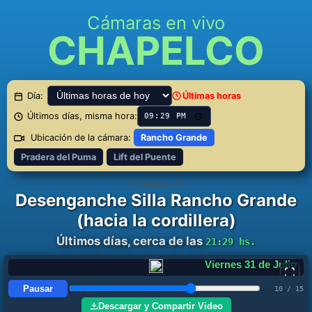
Cámaras en vivo
CHAPELCO
Día:
Últimas horas
Últimos días, misma hora:
Ubicación de la cámara:
Rancho Grande
Pradera del Puma
Lift del Puente
CÁMARA 18
Desenganche Silla Rancho Grande
(hacia la cordillera)
Últimos días, cerca de las
21:29 hs.
Domingo 2 de Agosto
Pausar
12 / 15
Descargar y Compartir Video